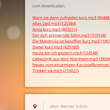
zum downloaden:
Warn sie denn zufrieden kurz.mp3 (80488
Altes Lied.mp3 (125384)
Anna kurz.mp3 (803211)
Der sich erinnernde Sohn.mp3 (319108)
Die Mandriola ist besoffen kurz.mp3 (106
Dieter kurz.mp3 (625160)
Heute bin ich gestern.mp3 (124548)
Liebeslyrik aus dem Altenheim.mp3 (3809
Neues vom einarmigen Karussellbremser
Trinken sie.mp3 (210021)
über: Werner Schulz