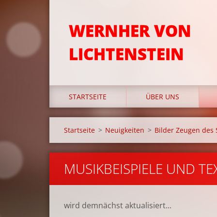
WERNHER VON
LICHTENSTEIN
STARTSEITE
ÜBER UNS
Startseite
>
Neuigkeiten
>
Bilder Zeugen des 
MUSIKBEISPIELE UND TE
wird demnächst aktualisiert...