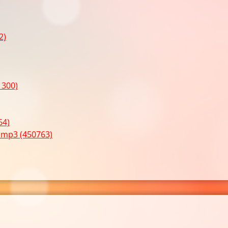
2)
1300)
64)
.mp3 (450763)