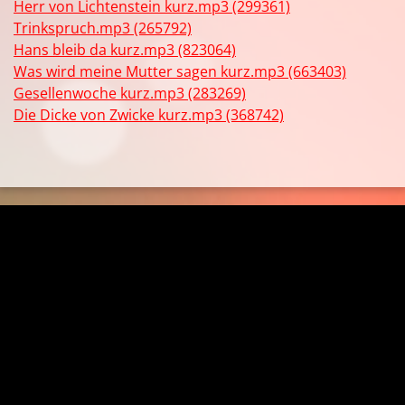
Herr von Lichtenstein kurz.mp3 (299361)
Trinkspruch.mp3 (265792)
Hans bleib da kurz.mp3 (823064)
Was wird meine Mutter sagen kurz.mp3 (663403)
Gesellenwoche kurz.mp3 (283269)
Die Dicke von Zwicke kurz.mp3 (368742)