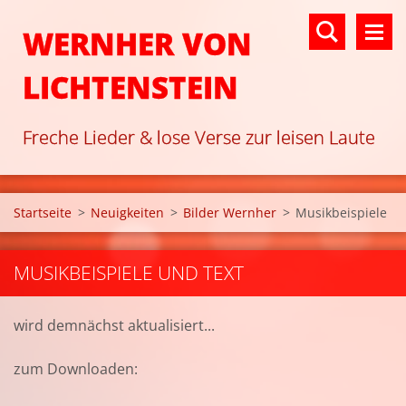
WERNHER VON
LICHTENSTEIN
Freche Lieder & lose Verse zur leisen Laute
Startseite
>
Neuigkeiten
>
Bilder Wernher
>
Musikbeispiele
MUSIKBEISPIELE UND TEXT
wird demnächst aktualisiert...
zum Downloaden: